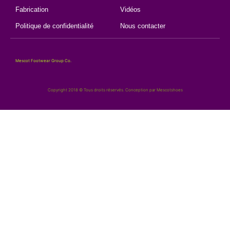
Fabrication
Vidéos
Politique de confidentialité
Nous contacter
Mescot Footwear Group Co.
Copyright 2018 © Tous droits réservés. Conception par Mescotshoes