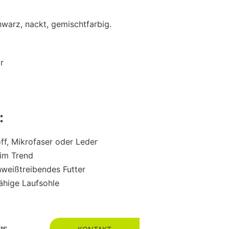
hwarz, nackt, gemischtfarbig.
r
e：
ff, Mikrofaser oder Leder
 im Trend
weißtreibendes Futter
fähige Laufsohle
ue