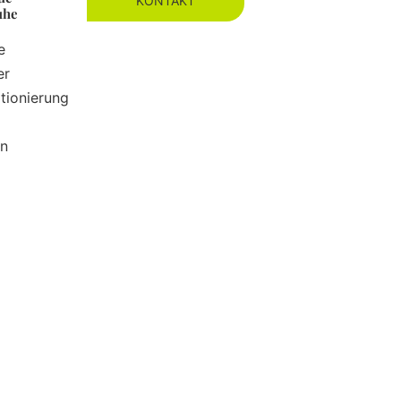
KONTAKT
uhe
e
er
tionierung
en