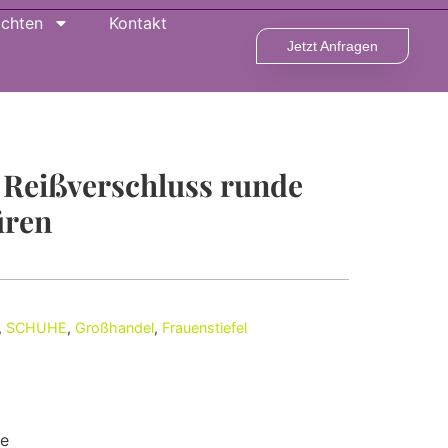
ichten
Kontakt
Jetzt Anfragen
 Reißverschluss runde
üren
,
SCHUHE
,
Großhandel
,
Frauenstiefel
re