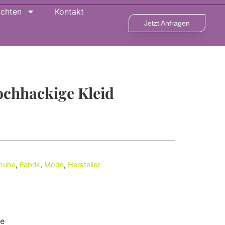
ichten
Kontakt
Jetzt Anfragen
ochhackige Kleid
chuhe
,
Fabrik
,
Mode
,
Hersteller
re