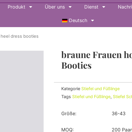
Produkt
Über uns
Dienst
Nachr
Deutsch
heel dress booties
braune Frauen h
Booties
Kategorie
Stiefel und Füßlinge
Tags
Stiefel und Füßlinge
,
Stiefel S
Größe:
36-43
MOQ:
200 Paa