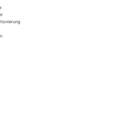
e
er
tionierung
en