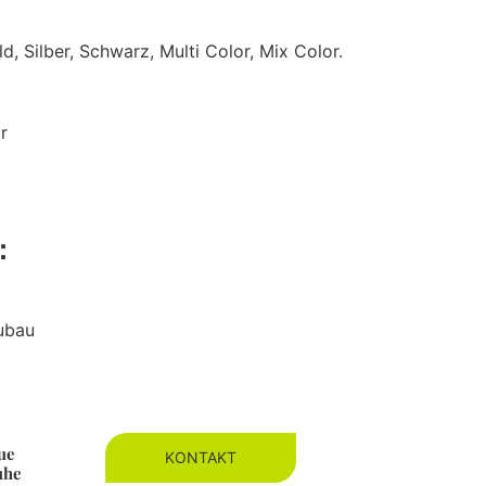
d, Silber, Schwarz, Multi Color, Mix Color.
r
e：
eubau
ue
KONTAKT
uhe