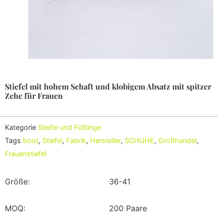
Stiefel mit hohem Schaft und klobigem Absatz mit spitzer
Zehe für Frauen
Kategorie
Stiefel und Füßlinge
Tags
boot
,
Stiefel
,
Fabrik
,
Hersteller
,
SCHUHE
,
Großhandel
,
Frauenstiefel
Größe:
36-41
MOQ:
200 Paare