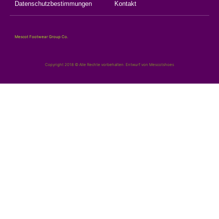
Datenschutzbestimmungen
Kontakt
Mescot Footwear Group Co.
Copyright 2018 © Alle Rechte vorbehalten. Entwurf von Mescotshoes