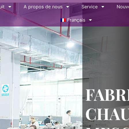
it
A propos de nous
Service
Nouve
Français
FABR
CHAU