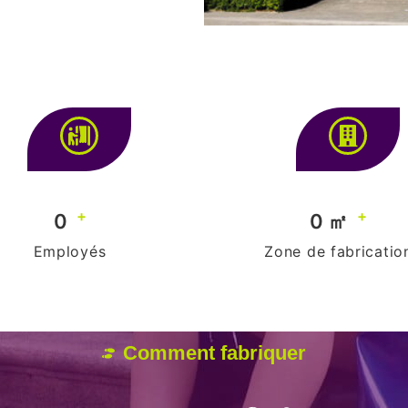
+
+
0
0
 ㎡
Employés
Zone de fabricatio
Comment fabriquer