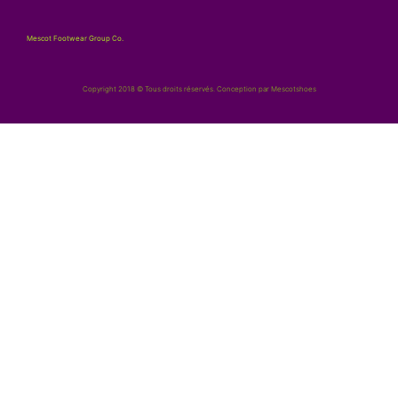
Mescot Footwear Group Co.
Copyright 2018 © Tous droits réservés. Conception par Mescotshoes