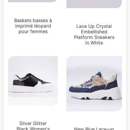
Sneakers
Sneakers
Baskets basses à
imprimé léopard
Lace Up Crystal
pour femmes
Embellished
Platform Sneakers
in White
Sneakers
Sneakers
Silver Glitter
Black Women's
New Blue Lace-up