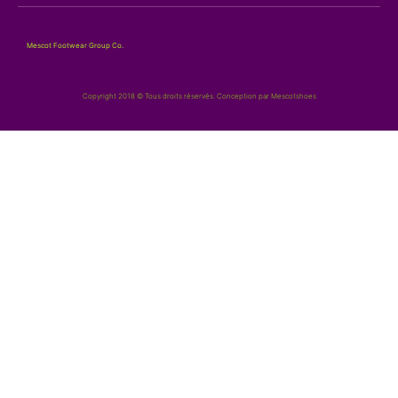
Mescot Footwear Group Co.
Copyright 2018 © Tous droits réservés. Conception par Mescotshoes