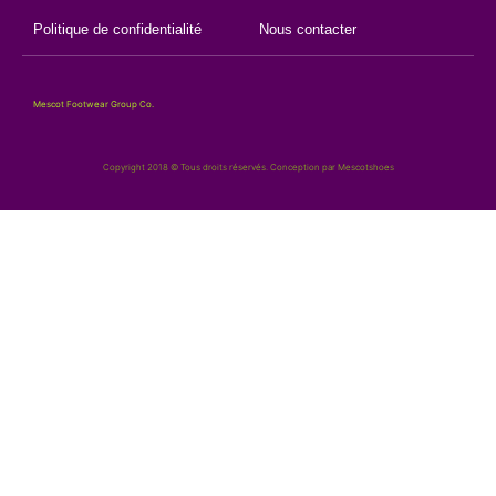
Politique de confidentialité
Nous contacter
Mescot Footwear Group Co.
Copyright 2018 © Tous droits réservés. Conception par Mescotshoes