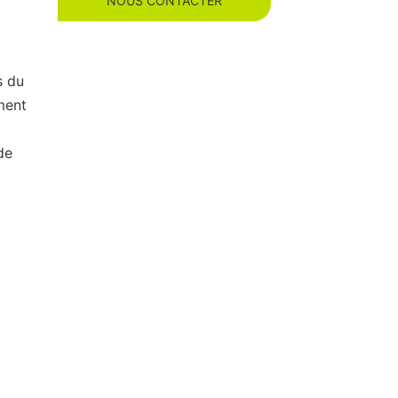
NOUS CONTACTER
s du
ment
de