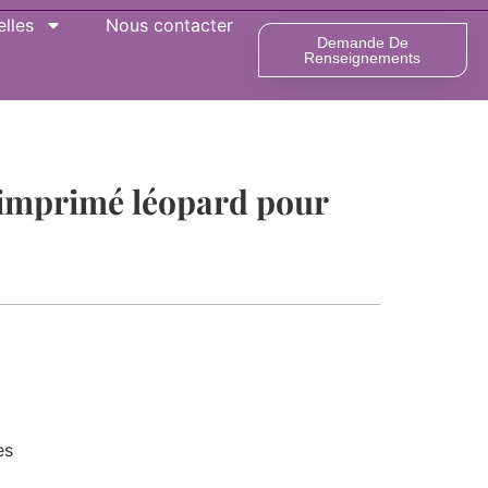
lles
Nous contacter
Demande De
Renseignements
 imprimé léopard pour
es