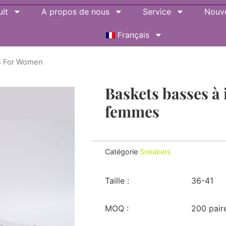
it
A propos de nous
Service
Nouve
Français
rs For Women
Baskets basses à
femmes
Catégorie
Sneakers
Taille :
36-41
MOQ :
200 pair