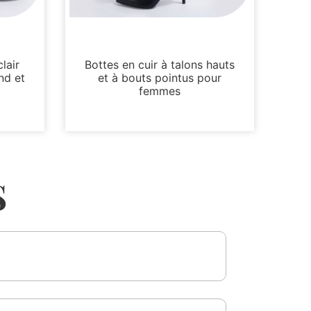
Bottes et bottines
lair
Bottes en cuir à talons hauts
nd et
et à bouts pointus pour
femmes
S