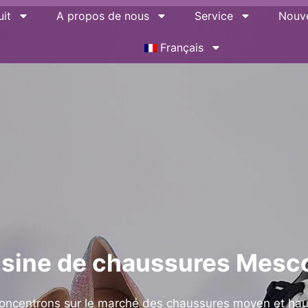
it
A propos de nous
Service
Nouve
Français
sine de chaussures Mesc
oncentrons sur le marché des chaussures moyen et ha