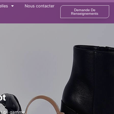
lles
Nous contacter
Demande De
Renseignements
ot
ut de gamme.