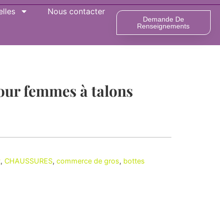
lles
Nous contacter
Demande De
Renseignements
pour femmes à talons
t
,
CHAUSSURES
,
commerce de gros
,
bottes