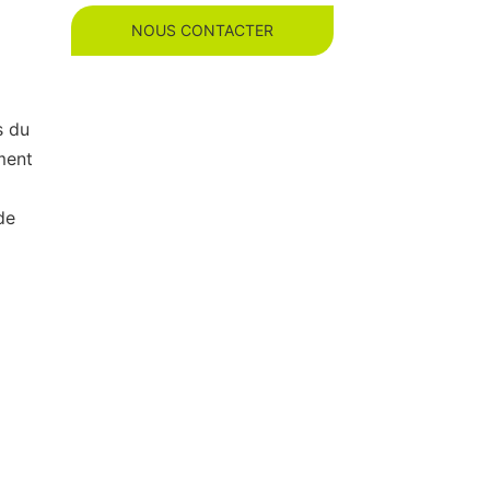
NOUS CONTACTER
s du
ment
de