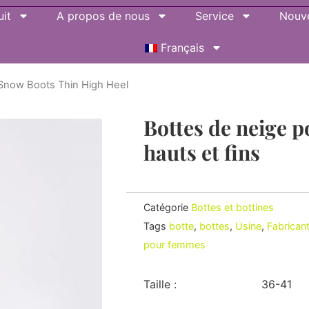
it
A propos de nous
Service
Nouve
Français
Snow Boots Thin High Heel
Bottes de neige 
hauts et fins
Catégorie
Bottes et bottines
Tags
botte
,
bottes
,
Usine
,
Fabrican
pour femmes
Taille :
36-41