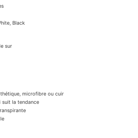
es
hite, Black
le sur
hétique, microfibre ou cuir
 suit la tendance
transpirante
le