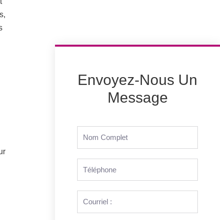
t
s,
s
Envoyez-Nous Un
Message
ur