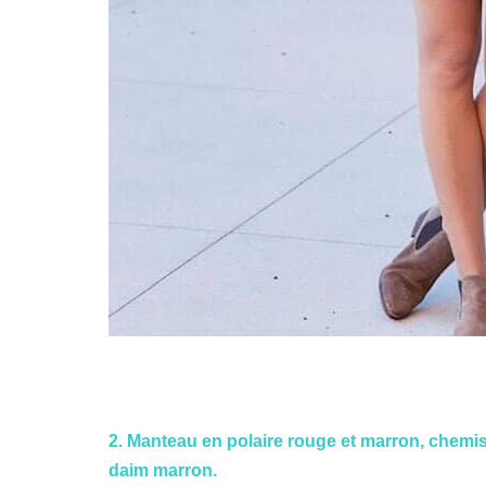
2. Manteau en polaire rouge et marron, chemise
daim marron.