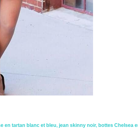
 en tartan blanc et bleu, jean skinny noir, bottes Chelsea 