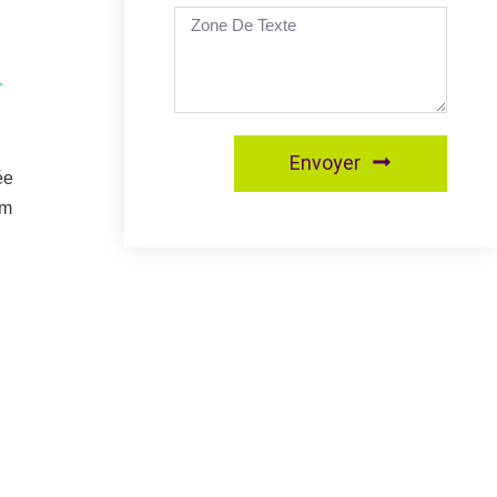
r
Envoyer
ée
im