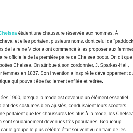
Chelsea
étaient une chaussure réservée aux hommes. À
 cheval et elles portaient plusieurs noms, dont celui de "paddoc
rs de la reine Victoria ont commencé à les proposer aux femme
taire officielle de la première paire de Chelsea boots. On dit que
 bottes Chelsea. On attribue à son cordonnier, J. Sparkes-Hall,
pour femmes en 1837. Son invention a inspiré le développement d
que qui pouvait être facilement enfilée et retirée.
nées 1960, lorsque la mode est devenue un élément essentiel
aient des costumes bien ajustés, conduisaient leurs scooters
ne portaient que les chaussures les plus à la mode, les Chelse
sea sont soudainement devenues très populaires. Beaucoup
ar le groupe le plus célèbre était souvent vu en train de les