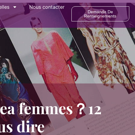
lles
Nous contacter
Demande De
Renseignements
lsea femmes？12
us dire