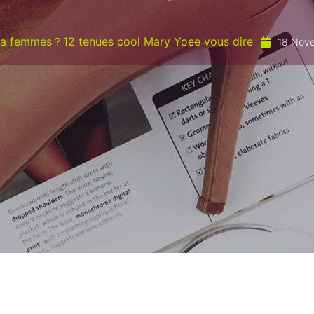
a femmes？12 tenues cool Mary Yoee vous dire
18 Nov