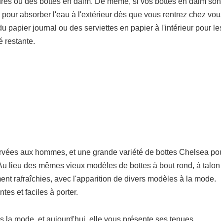
ures ou des bottes en daim. De même, si vos bottes en daim son
 pour absorber l'eau à l'extérieur dès que vous rentrez chez vou
u papier journal ou des serviettes en papier à l'intérieur pour le
é restante.
servées aux hommes, et une grande variété de bottes Chelsea po
Au lieu des mêmes vieux modèles de bottes à bout rond, à talon
nt rafraîchies, avec l'apparition de divers modèles à la mode.
es et faciles à porter.
 la mode, et aujourd'hui, elle vous présente ses tenues