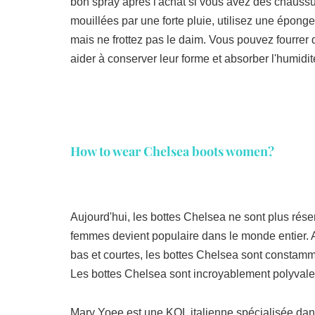
bon spray après l'achat si vous avez des chauss
mouillées par une forte pluie, utilisez une éponge
mais ne frottez pas le daim. Vous pouvez fourrer d
aider à conserver leur forme et absorber l'humidit
How to wear Chelsea boots women?
Aujourd'hui, les bottes Chelsea ne sont plus ré
femmes devient populaire dans le monde entier. 
bas et courtes, les bottes Chelsea sont constamme
Les bottes Chelsea sont incroyablement polyvalent
Mary Yoee est une KOL italienne spécialisée dans