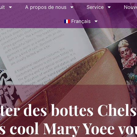
it
A propos de nous
Service
Nouve
Français
er des bottes Che
s cool Mary Yoee vo