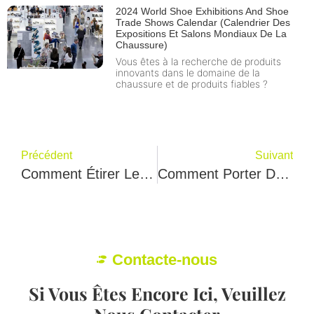
2024 World Shoe Exhibitions And Shoe
Trade Shows Calendar (Calendrier Des
Expositions Et Salons Mondiaux De La
Chaussure)
Vous êtes à la recherche de produits
innovants dans le domaine de la
chaussure et de produits fiables ?
Précédent
Suivant
Comment Étirer Les Chaussures - Les 9 Meilleures Astuces Que Franco Fischen Vous Révèle
Comment Porter Des Bottes Chelsea Femmes？12 Tenues Cool Mary Yoee Vous Dire
Contacte-nous
Si Vous Êtes Encore Ici, Veuillez