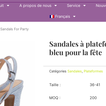
it
A propos de nous
Service
Nouve
Français
Sandals For Party
Sandales à plate
bleu pour la fête
Catégories
Sandales
,
Plateformes
Taille :
36-41
MOQ :
200