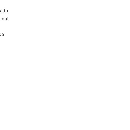
s du
ment
de