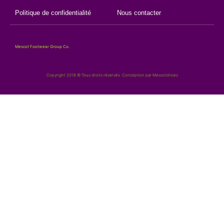
Politique de confidentialité
Nous contacter
Mescot Footwear Group Co.
Copyright 2018 © Tous droits réservés. Conception par Mescotshoes