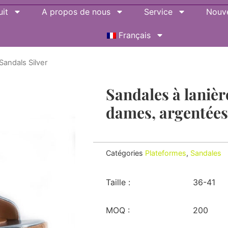
it
A propos de nous
Service
Nouve
Français
Sandals Silver
Sandales à lanièr
dames, argentées
Catégories
Plateformes
,
Sandales
Taille :
36-41
MOQ :
200