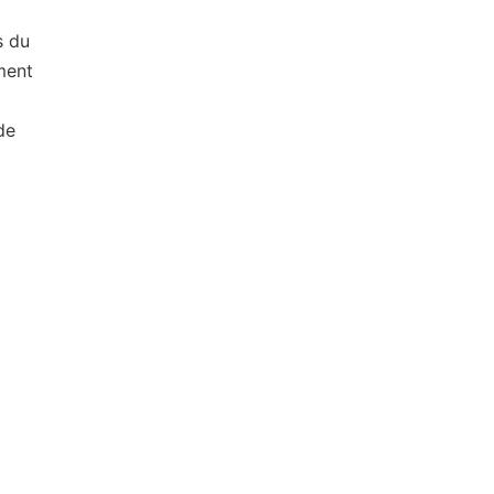
s du
ment
de