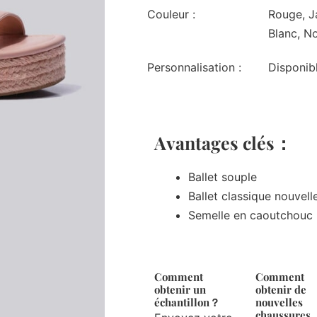
Couleur :
Rouge, Ja
Blanc, No
Personnalisation :
Disponib
Avantages clés：
Ballet souple
Ballet classique nouvell
Semelle en caoutchouc
Comment
Comment
obtenir un
obtenir de
échantillon？
nouvelles
chaussures