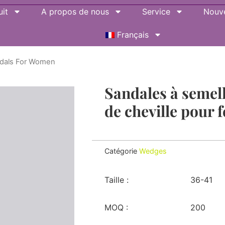
it
A propos de nous
Service
Nouve
Français
ndals For Women
Sandales à semel
de cheville pour
Catégorie
Wedges
Taille :
36-41
MOQ :
200