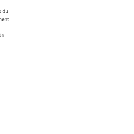
s du
ment
de