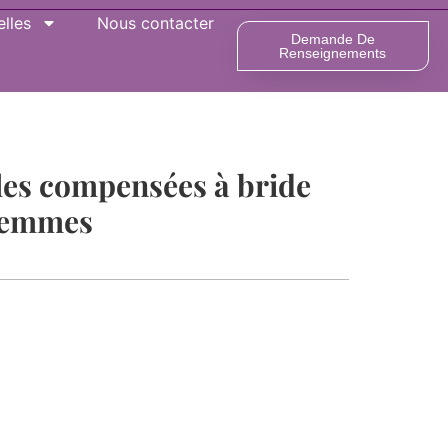
lles
Nous contacter
Demande De
Renseignements
les compensées à bride
 femmes