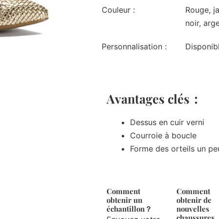
Couleur :
Rouge, ja
noir, arg
Personnalisation :
Disponib
Avantages clés：
Dessus en cuir verni
Courroie à boucle
Forme des orteils un pe
Comment
Comment
obtenir un
obtenir de
échantillon？
nouvelles
chaussures