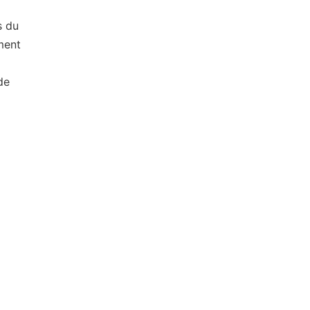
s du
ment
de