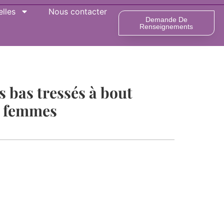
lles
Nous contacter
Demande De
Renseignements
s bas tressés à bout
r femmes