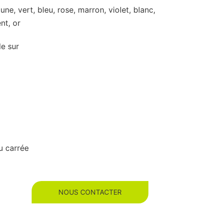
une, vert, bleu, rose, marron, violet, blanc,
ent, or
le sur
u carrée
NOUS CONTACTER