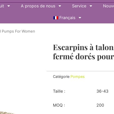
it
A propos de nous
Service
Nouve
Français
el Pumps For Women
Escarpins à talon
fermé dorés pou
Catégorie
Pompes
Taille :
36-43
MOQ :
200