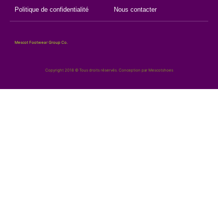
Politique de confidentialité
Nous contacter
Mescot Footwear Group Co.
Copyright 2018 © Tous droits réservés. Conception par Mescotshoes