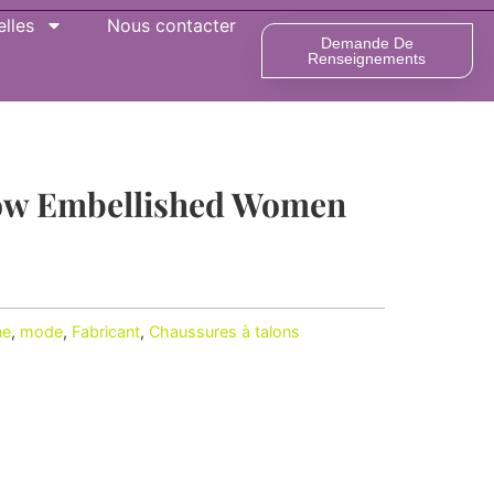
lles
Nous contacter
Demande De
Renseignements
Bow Embellished Women
ne
,
mode
,
Fabricant
,
Chaussures à talons