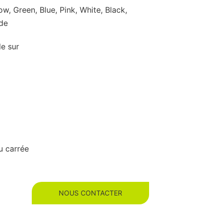
ow, Green, Blue, Pink, White, Black,
ude
le sur
u carrée
NOUS CONTACTER