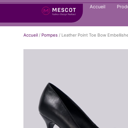
Accueil
Produ
Accueil
/
Pompes
/ Leather Point Toe Bow Embelli