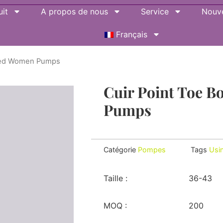
it
A propos de nous
Service
Nouve
Français
shed Women Pumps
Cuir Point Toe 
Pumps
Catégorie
Pompes
Tags
Usi
Taille :
36-43
MOQ :
200