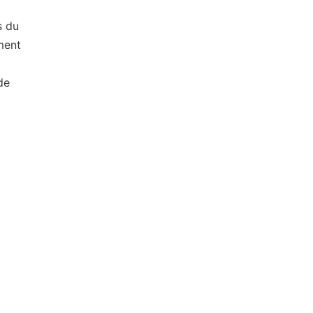
s du
ment
de