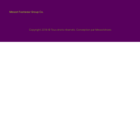
Mescot Footwear Group Co.
Copyright 2018 © Tous droits réservés. Conception par Mescotshoes