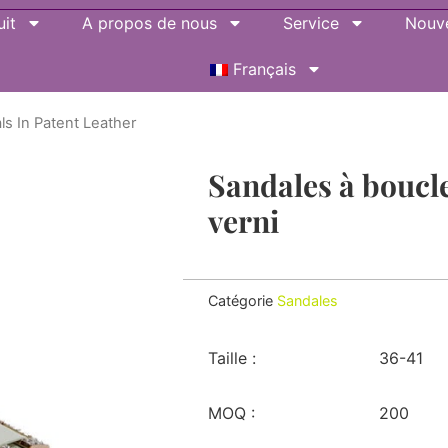
it
A propos de nous
Service
Nouve
Français
s In Patent Leather
Sandales à boucl
verni
Catégorie
Sandales
Taille :
36-41
MOQ :
200