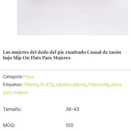
Las mujeres del dedo del pie cuadrado Casual de tacón
bajo Slip On Flats Para Mujeres
Categoría
Pisos
Etiquetas:
Fábrica
,
FLATS
,
zapatos planos
,
Fabricante
,
pisos
para mujeres
Tamaño:
36-43
MOQ:
100