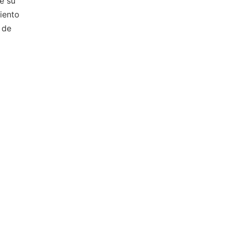
e su
iento
 de