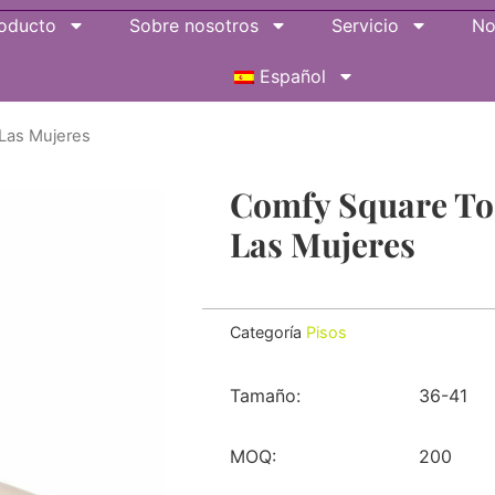
oducto
Sobre nosotros
Servicio
No
Español
 Las Mujeres
Comfy Square Toe
Las Mujeres
Categoría
Pisos
Tamaño:
36-41
MOQ:
200