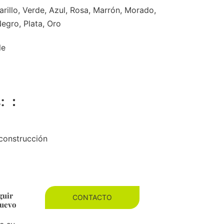
rillo, Verde, Azul, Rosa, Marrón, Morado,
egro, Plata, Oro
le
s: ：
 construcción
guir
CONTACTO
nuevo