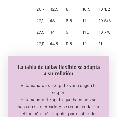
26,7
42,5
8
10,5
10 1/2
27,1
43
8,5
11
10 5/8
27,5
44
9
11,5
10 7/8
27,9
44,5
9,5
12
11
La tabla de tallas flexible se adapta
a su religión
El tamaño de un zapato varía según la
religión.
El tamaño del zapato que hacemos se
basa en su mercado y se recomienda por
el tamaño más popular para usted de