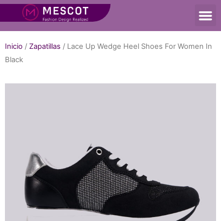
Inicio
/
Zapatillas
/ Lace Up Wedge Heel Shoes For Women In
Black