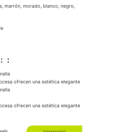
a, marrón, morado, blanco, negro,
le
s: ：
malla
cocesa ofrecen una estética elegante
malla
cocesa ofrecen una estética elegante
guir