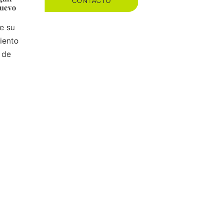
CONTACTO
nuevo
e su
iento
 de