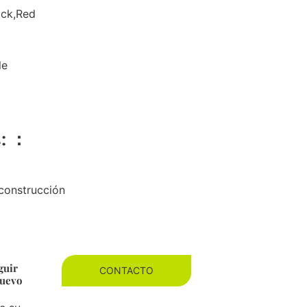
ack,Red
le
s: ：
 construcción
guir
CONTACTO
nuevo