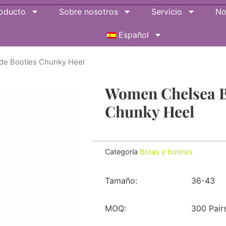
oducto
Sobre nosotros
Servicio
No
Español
e Booties Chunky Heel
Women Chelsea B
Chunky Heel
Categoría
Botas y botines
Tamaño:
36-43
MOQ:
300 Pair