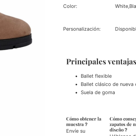
Color:
White,Bl
Personalización:
Disponib
Principales ventaja
Ballet flexible
Ballet clásico de nueva
Suela de goma
Cómo obtener la
Cómo conse
muestra？
zapatos de 
diseño？
Envíe su