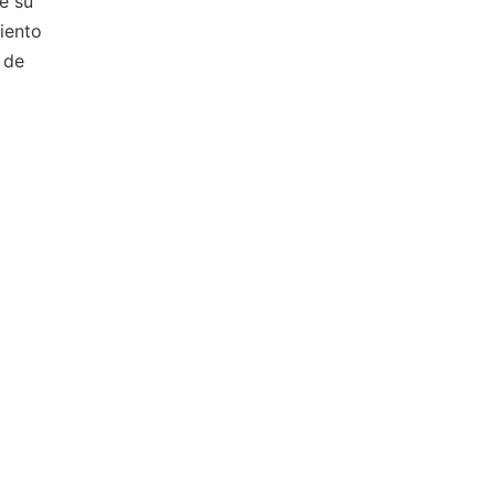
e su
iento
 de