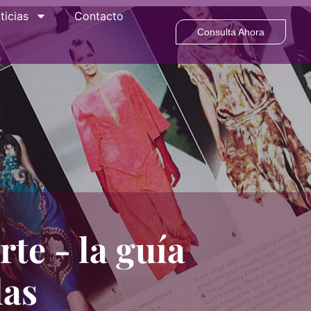
ticias
Contacto
Consulta Ahora
te - la guía
las