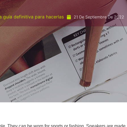
 guía definitiva para hacerlas
21 De Septiembre De 2022
xible. They can be worn for sports or fashion. Sneakers are made