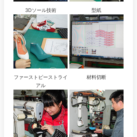
3Dソール技術
型紙
ファーストピーストライ
材料切断
アル