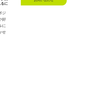
れるに
ポジ
や好
ルに
かせ