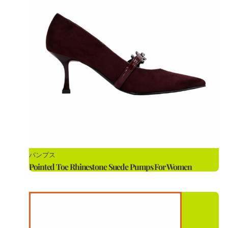
パンプス
Pointed Toe Rhinestone Suede Pumps For Women