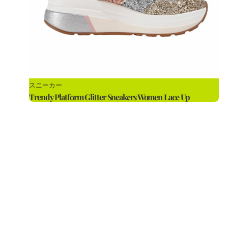
スニーカー
Trendy Platform Glitter Sneakers Women Lace Up