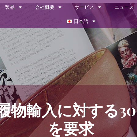
製品
会社概要
サービス
ニュース
日本語
製履物輸入に対する3
を要求