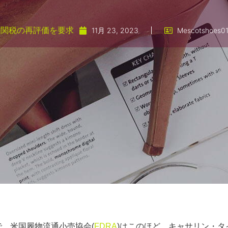
条関税の再評価を要求
11月 23, 2023
Mescotshoes0
、米国履物流通小売協会(
FDRA
)はこのほど、キャサリン・タ