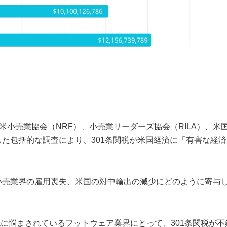
米小売業協会（NRF）、小売業リーダーズ協会（RILA）、米
した包括的な調査により、301条関税が米国経済に「有害な経済
小売業界の雇用喪失、米国の対中輸出の減少にどのように寄与
税に悩まされているフットウェア業界にとって、301条関税が不