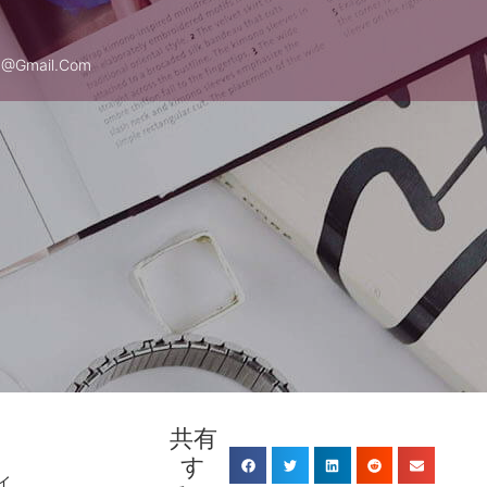
1@gmail.com
共有
す
イ