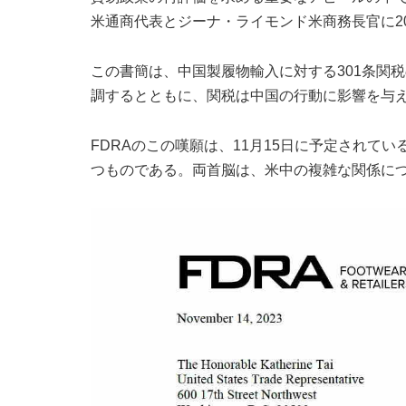
米通商代表とジーナ・ライモンド米商務長官に20
この書簡は、中国製履物輸入に対する301条関
調するとともに、関税は中国の行動に影響を与
FDRAのこの嘆願は、11月15日に予定されて
つものである。両首脳は、米中の複雑な関係に