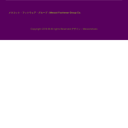
メスコット・フットウェア・グループ（Mescot Footwear Group Co.
Copyright 2018 © All rights Reserved.デザイン：Mescotshoes