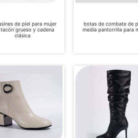
Mocasines y mulas
Botas y botines
sines de piel para mujer
botas de combate de pi
 tacón grueso y cadena
media pantorrilla para 
clásica