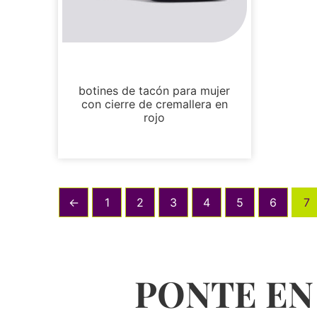
Botas y botines
botines de tacón para mujer
con cierre de cremallera en
rojo
←
1
2
3
4
5
6
7
PONTE EN