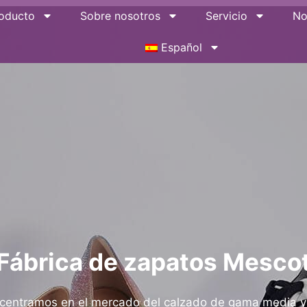
oducto
Sobre nosotros
Servicio
No
Español
Fábrica de zapatos Mesco
centramos en el mercado del calzado de gama media y 