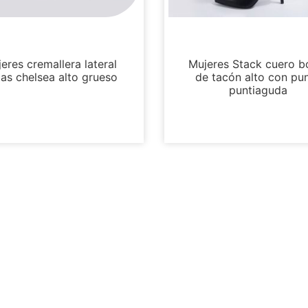
Botas y botines
Botas y botines
eres cremallera lateral
Mujeres Stack cuero b
as chelsea alto grueso
de tacón alto con pu
puntiaguda