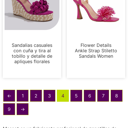
Sandalias
Sandalias
Sandalias casuales
Flower Details
con cuña y tira al
Ankle Strap Stiletto
tobillo y detalle de
Sandals Women
apliques florales
←
1
2
3
4
5
6
7
8
9
→