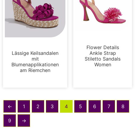
Sandalen
Sandalen
Flower Details
Lässige Keilsandalen
Ankle Strap
mit
Stiletto Sandals
Blumenapplikationen
Women
am Riemchen
←
1
2
3
4
5
6
7
8
9
→