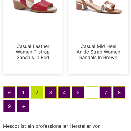
Sandalen
Sandalen
Casual Leather
Casual Mid Heel
Women T-strap
Ankle Strap Women
Sandals In Red
Sandals In Brown
←
1
2
3
4
5
...
7
8
9
→
Mescot ist ein professioneller Hersteller von