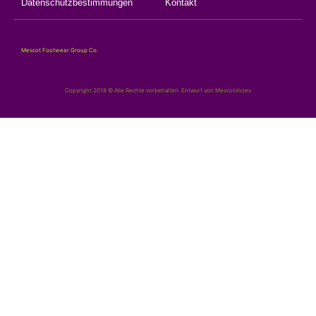
Datenschutzbestimmungen
Kontakt
Mescot Footwear Group Co.
Copyright 2018 © Alle Rechte vorbehalten. Entwurf von Mescotshoes