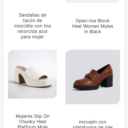
Sandalias
Mocasines y mulas
Sandalias de
tacón de
Open-toe Block
mezclilla con tira
Heel Women Mules
retorcida azul
In Black
para mujer
Mocasines y mulas
Mocasines y mulas
Mujeres Slip On
Chunky Heel
mocasín con
Platform Mule
plataforma de piel