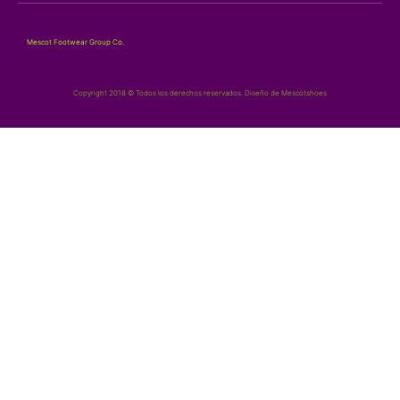
Mescot Footwear Group Co.
Copyright 2018 © Todos los derechos reservados. Diseño de Mescotshoes