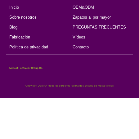
Inicio
OEM&ODM
Sobre nosotros
Zapatos al por mayor
Blog
PREGUNTAS FRECUENTES
Fabricación
Vídeos
Política de privacidad
Contacto
Mescot Footwear Group Co.
Copyright 2018 © Todos los derechos reservados. Diseño de Mescotshoes