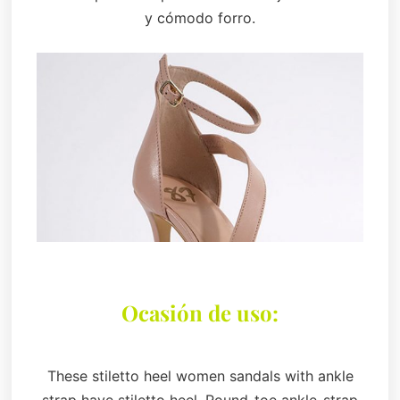
y cómodo forro.
Ocasión de uso:
These stiletto heel women sandals with ankle
strap have stiletto heel. Round-toe ankle-strap