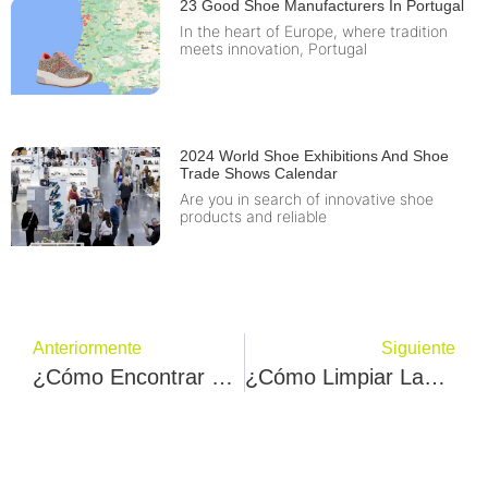
23 Good Shoe Manufacturers In Portugal
In the heart of Europe, where tradition
meets innovation, Portugal
2024 World Shoe Exhibitions And Shoe
Trade Shows Calendar
Are you in search of innovative shoe
products and reliable
Anteriormente
Siguiente
¿Cómo Encontrar Un Fabricante De Zapatos En Australia? Fipa Tepk Le Dice 8 Pasos
¿Cómo Limpiar Las Zapatillas UGG? Emap Kaei Le Da Los 8 Mejores Pasos