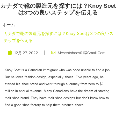
カナダで靴の製造元を探すには？Knoy Soet
は3つの良いステップを伝える
ホーム
カナダで靴の製造元を探すには？Knoy Soetは3つの良いス
テップを伝える
12月 27, 2022
Mescotshoes01@gmail.com
Knoy Soet is a Canadian immigrant who was once unable to find a job.
But he loves fashion design, especially shoes. Five years ago, he
started his shoe brand and went through a journey from zero to $2
million in annual revenue. Many Canadians have the dream of starting
their shoe brand. They have their shoe designs but don’t know how to
find a good shoe factory to help them produce shoes.