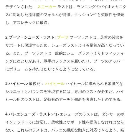
デザインされた。
スニーカー
ラストは、ランニングのバイオメカニク
スに対応した流線型のフォルムが特徴。クッション性と柔軟性を優先
し、アスレチックに最適。
2.ブーツ・シューズ・ラスト
:
ブーツ
ブーツラストは、足首の関節を
サポートし保護するため、シューズラストよりも足首が高くなってい
る。また、ブーツラストは一般的にシューズラストよりもフィッティ
ングにゆとりがあり、厚手のソックスを履いたり、ブーツのアッパー
にボリュームを持たせたりできるようになっている。
3.ハイヒール
最後だ：
ハイヒール
ハイヒールに求められる象徴的な
シルエットとバランスを実現するには、専用のラストが必要だ。ハイ
ヒール用のラストは、足特有のアーチと傾斜を考慮したものである。
4.バレエシューズ・ラスト
:バレエシューズのラストは、ダンサーのポ
インテッドトゥに対応し、柔軟性とサポート性を提供しなければなら
ない。これらのラストは、バレエの繊細な動きに対応できるよう、精