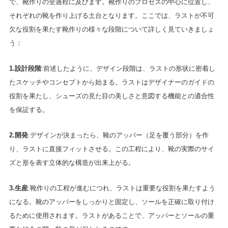
で、靴作りの全過程に及びます。靴作りのプロセスの中心に位置し、
それぞれの靴を作り上げる土台となります。ここでは、ラストが不可
欠な役割を果たす靴作りの様々な段階について詳しく見ていきましょ
う：
1.設計段階
:前述したように、デザイン段階は、ラストの形状に密着し
たスケッチやコンセプトから始まる。ラストはデザイナーのガイドの
役割を果たし、シューズの見た目の美しさと意図する機能との適合性
を保証する。
2.開発
:デザインが決まったら、靴のアッパー（足を覆う部分）を作
り、ラストに直接フィットさせる。この工程により、靴の実際のサイ
ズと形を表す立体的な構造が出来上がる。
3.生産
:靴作りの工程が進むにつれ、ラストは重要な役割を果たすよう
になる。靴のアッパーをしっかりと固定し、ソールを正確に取り付け
るために使用されます。ラストがあることで、アッパーとソールの重