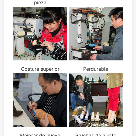
pieza
Costura superior
Perdurable
Mejorar de nuevo
Pruebas de ajuste