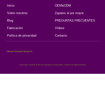
Inicio
OEM&ODM
Sobre nosotros
Zapatos al por mayor
Blog
PREGUNTAS FRECUENTES
Fabricación
Vídeos
Política de privacidad
Contacto
Mescot Footwear Group Co.
Copyright 2018 © Todos los derechos reservados. Diseño de Mescotshoes