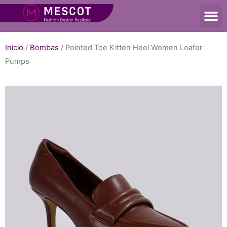
Inicio
/
Bombas
/ Pointed Toe Kitten Heel Women Loafer
Pumps