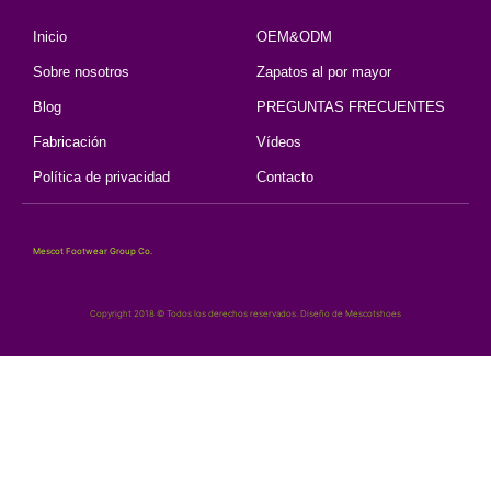
Inicio
OEM&ODM
Sobre nosotros
Zapatos al por mayor
Blog
PREGUNTAS FRECUENTES
Fabricación
Vídeos
Política de privacidad
Contacto
Mescot Footwear Group Co.
Copyright 2018 © Todos los derechos reservados. Diseño de Mescotshoes